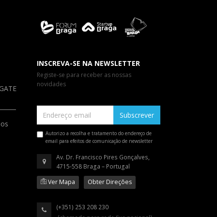
INSCREVA-SE NA NEWSLETTER
Registe-se para receber as nossas
novidades
a GATE
Subscrever
ios
Autorizo a recolha e tratamento do endereço de
email para efeitos de comunicação de newsletter
Av. Dr. Francisco Pires Gonçalves,
4715-558 Braga – Portugal
Ver Mapa
Obter Direções
(+351) 253 208 230