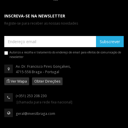
INSCREVA-SE NA NEWSLETTER
Registe-se para receber as nossas novidades
Subscrever
Autorizo a recolha e tratamento do endereço de email para efeitos de comunicação de
newsletter
Av. Dr. Francisco Pires Gonçalves,
4715-558 Braga – Portugal
Ver Mapa
Obter Direções
(+351) 253 208 230
[chamada para rede fixa nacional]
geral@investbraga.com