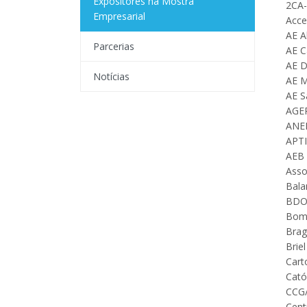
Expositores na Mostra
2CA-
Empresarial
Acce
AE A
Parcerias
AE C
AE D
Notícias
AE M
AE S
AGER
ANEE
APT
AEB 
Asso
Bala
BDO 
Bomb
Brag
Briel
Cart
Cató
CCG/
Cent