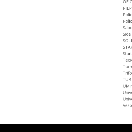
OFIC
PIEP
Polí
Polí
Sabo
Side
SOLF
STA
Star
Tec
Torr
Trif
TUB 
UMin
Univ
Univ
Vesp