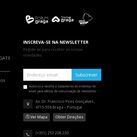
INSCREVA-SE NA NEWSLETTER
Registe-se para receber as nossas
novidades
a GATE
Subscrever
ios
Autorizo a recolha e tratamento do endereço de
email para efeitos de comunicação de newsletter
Av. Dr. Francisco Pires Gonçalves,
4715-558 Braga – Portugal
Ver Mapa
Obter Direções
(+351) 253 208 230