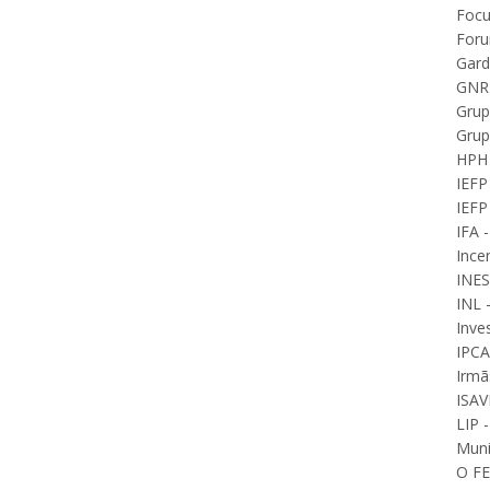
Foc
For
Gard
GNR 
Grup
Grup
HPH
IEFP
IEFP
IFA 
Ince
INES
INL 
Inve
IPCA
Irmã
ISAV
LIP 
Muni
O FE