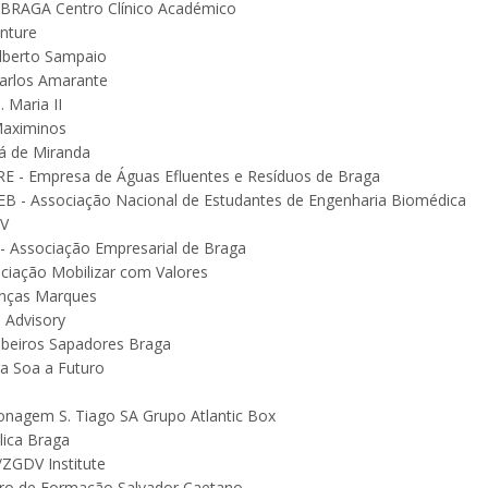
BRAGA Centro Clínico Académico
nture
lberto Sampaio
arlos Amarante
. Maria II
aximinos
á de Miranda
E - Empresa de Águas Efluentes e Resíduos de Braga
B - Associação Nacional de Estudantes de Engenharia Biomédica
IV
- Associação Empresarial de Braga
ciação Mobilizar com Valores
nças Marques
Advisory
eiros Sapadores Braga
a Soa a Futuro
onagem S. Tiago SA Grupo Atlantic Box
lica Braga
ZGDV Institute
ro de Formação Salvador Caetano