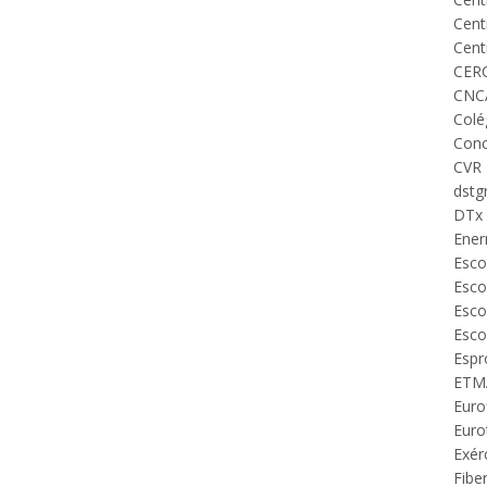
Cent
Cent
CERC
CNCA
Colé
Conc
CVR 
dstg
DTx 
Ener
Esco
Esco
Esco
Esco
Espr
ETM
Euro
Euro
Exér
Fibe