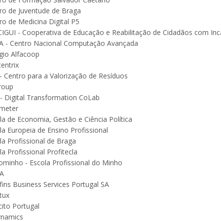
ro de Juventude de Braga
ro de Medicina Digital P5
IGUI - Cooperativa de Educação e Reabilitação de Cidadãos com In
 - Centro Nacional Computação Avançada
gio Alfacoop
entrix
- Centro para a Valorização de Resíduos
roup
- Digital Transformation CoLab
meter
la de Economia, Gestão e Ciência Política
la Europeia de Ensino Profissional
la Profissional de Braga
la Profissional Profitecla
ominho - Escola Profissional do Minho
A
fins Business Services Portugal SA
tux
cito Portugal
rnamics