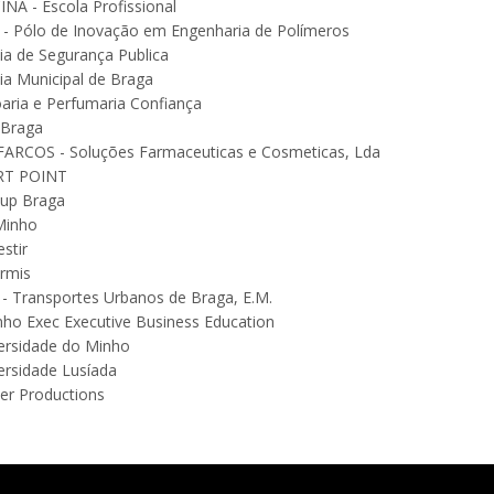
INA - Escola Profissional
 - Pólo de Inovação em Engenharia de Polímeros
cia de Segurança Publica
cia Municipal de Braga
aria e Perfumaria Confiança
 Braga
ARCOS - Soluções Farmaceuticas e Cosmeticas, Lda
RT POINT
tup Braga
Minho
estir
ormis
- Transportes Urbanos de Braga, E.M.
ho Exec Executive Business Education
ersidade do Minho
ersidade Lusíada
er Productions