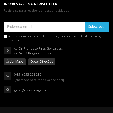
INSCREVA-SE NA NEWSLETTER
Registe-se para receber as nossas novidades
Subscrever
Autorizo a recolha e tratamento do endereço de email para efeitos de comunicação de
newsletter
Av. Dr. Francisco Pires Gonçalves,
4715-558 Braga – Portugal
Ver Mapa
Obter Direções
(+351) 253 208 230
[chamada para rede fixa nacional]
geral@investbraga.com