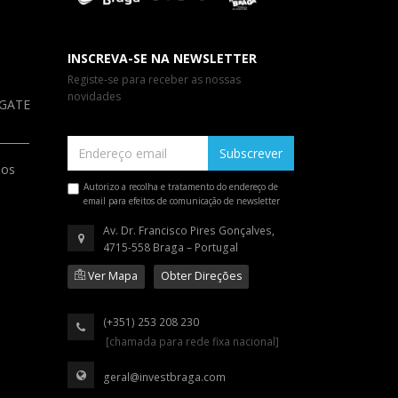
INSCREVA-SE NA NEWSLETTER
Registe-se para receber as nossas
novidades
a GATE
Subscrever
ios
Autorizo a recolha e tratamento do endereço de
email para efeitos de comunicação de newsletter
Av. Dr. Francisco Pires Gonçalves,
4715-558 Braga – Portugal
Ver Mapa
Obter Direções
(+351) 253 208 230
[chamada para rede fixa nacional]
geral@investbraga.com