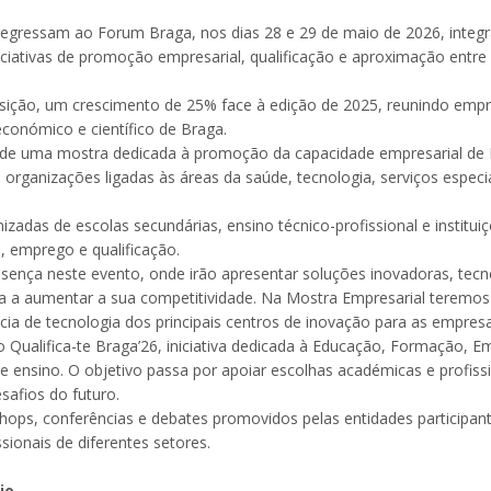
6 regressam ao Forum Braga, nos dias 28 e 29 de maio de 2026, in
iativas de promoção empresarial, qualificação e aproximação entre e
ição, um crescimento de 25% face à edição de 2025, reunindo empres
económico e científico de Braga.
 de uma mostra dedicada à promoção da capacidade empresarial de B
e organizações ligadas às áreas da saúde, tecnologia, serviços espec
ganizadas de escolas secundárias, ensino técnico-profissional e insti
 emprego e qualificação.
nça neste evento, onde irão apresentar soluções inovadoras, tecno
a a aumentar a sua competitividade. Na Mostra Empresarial teremo
a de tecnologia dos principais centros de inovação para as empresa
o Qualifica-te Braga’26, iniciativa dedicada à Educação, Formação, Em
de ensino. O objetivo passa por apoiar escolhas académicas e profis
afios do futuro.
shops, conferências e debates promovidos pelas entidades participan
ionais de diferentes setores.
io