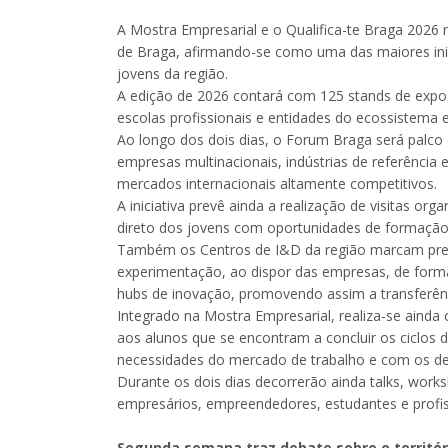
A Mostra Empresarial e o Qualifica-te Braga 202
de Braga, afirmando-se como uma das maiores inic
jovens da região.
A edição de 2026 contará com 125 stands de expos
escolas profissionais e entidades do ecossistema 
Ao longo dos dois dias, o Forum Braga será palco
empresas multinacionais, indústrias de referência 
mercados internacionais altamente competitivos.
A iniciativa prevê ainda a realização de visitas or
direto dos jovens com oportunidades de formação,
Também os Centros de I&D da região marcam prese
experimentação, ao dispor das empresas, de form
hubs de inovação, promovendo assim a transferênci
Integrado na Mostra Empresarial, realiza-se ainda 
aos alunos que se encontram a concluir os ciclos 
necessidades do mercado de trabalho e com os des
Durante os dois dias decorrerão ainda talks, work
empresários, empreendedores, estudantes e profiss
Segunda semana traz debate sobre o territór