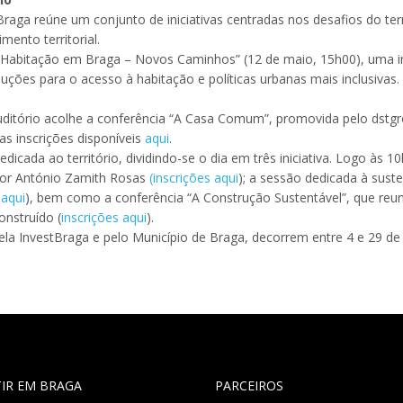
a reúne um conjunto de iniciativas centradas nos desafios do territ
ento territorial.
a “Habitação em Braga – Novos Caminhos” (12 de maio, 15h00), uma in
uções para o acesso à habitação e políticas urbanas mais inclusivas. 
uditório acolhe a conferência “A Casa Comum”, promovida pelo dstg
as inscrições disponíveis
aqui
.
dicada ao território, dividindo-se o dia em três iniciativa. Logo às 
 por António Zamith Rosas
(inscrições aqui
); a sessão dedicada à suste
 aqui
), bem como a conferência “A Construção Sustentável”, que reun
onstruído (
inscrições aqui
).
a InvestBraga e pelo Município de Braga, decorrem entre 4 e 29 de
TIR EM BRAGA
PARCEIROS