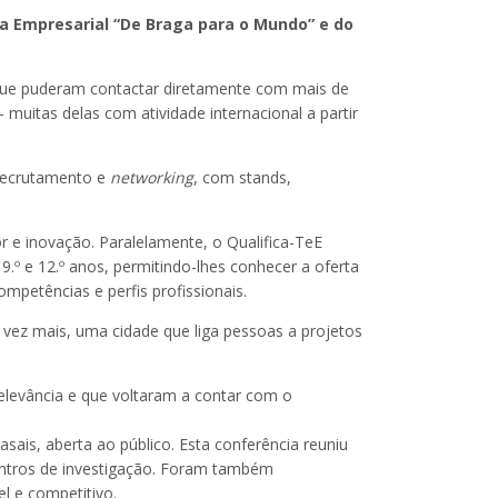
ra Empresarial “De Braga para o Mundo” e do
, que puderam contactar diretamente com mais de
 muitas delas com atividade internacional a partir
 recrutamento e
networking
, com stands,
or e inovação. Paralelamente, o Qualifica-TeE
.º e 12.º anos, permitindo-lhes conhecer a oferta
mpetências e perfis profissionais.
 vez mais, uma cidade que liga pessoas a projetos
relevância e que voltaram a contar com o
sais, aberta ao público. Esta conferência reuniu
 centros de investigação. Foram também
l e competitivo.