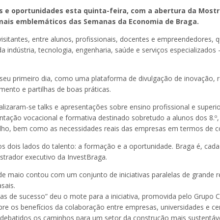
s e oportunidades esta quinta-feira, com a abertura da Most
 mais emblemáticos das Semanas da Economia de Braga.
visitantes, entre alunos, profissionais, docentes e empreendedores
 indústria, tecnologia, engenharia, saúde e serviços especializados –
o seu primeiro dia, como uma plataforma de divulgação de inovação,
ento e partilhas de boas práticas.
ealizaram-se talks e apresentações sobre ensino profissional e superi
ção vocacional e formativa destinado sobretudo a alunos dos 8.º, 9
celho, bem como as necessidades reais das empresas em termos de co
s dois lados do talento: a formação e a oportunidade. Braga é, cada
strador executivo da InvestBraga.
de maio contou com um conjunto de iniciativas paralelas de grande 
sais.
s de sucesso” deu o mote para a iniciativa, promovida pelo Grupo Ca
r sobre os benefícios da colaboração entre empresas, universidades e
 debatidos os caminhos para um setor da construção mais sustentáve