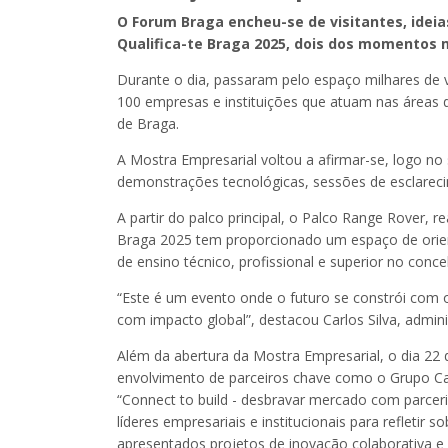
O Forum Braga encheu-se de visitantes, ideia
Qualifica-te Braga 2025, dois dos momentos
Durante o dia, passaram pelo espaço milhares de 
100 empresas e instituições que atuam nas áreas da
de Braga.
A Mostra Empresarial voltou a afirmar-se, logo n
demonstrações tecnológicas, sessões de esclarecim
A partir do palco principal, o Palco Range Rover, r
Braga 2025 tem proporcionado um espaço de orienta
de ensino técnico, profissional e superior no con
“Este é um evento onde o futuro se constrói com o
com impacto global”, destacou Carlos Silva, admini
Além da abertura da Mostra Empresarial, o dia 22 
envolvimento de parceiros chave como o Grupo Ca
“Connect to build - desbravar mercado com parceria
líderes empresariais e institucionais para refleti
apresentados projetos de inovação colaborativa e