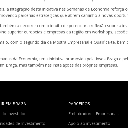
is, a integração desta iniciativa nas Semanas da Economia reforça
ovendo parcerias estratégicas que abrem caminho a novas oportun
também a decorrer com o intuito de potenciar a reflexão sobre a in
sino superior europeias e empresas da região em workshops, sessões 
maio, com o segundo dia da Mostra Empresarial e Qualifica-te, bem
nas da Economia, uma iniciativa promovida pela InvestBraga e pelo
Forum Braga, mas também nas instalações das próprias empresas.
TIR EM BRAGA
PARCEIROS
 do Investidor
Embaixadores Empresariais
nidades de Investimento
Apoio ao investimento