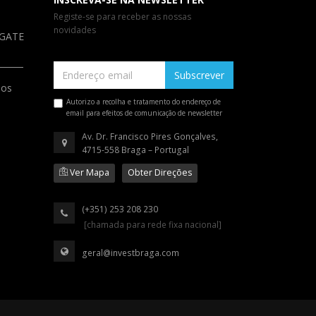
Registe-se para receber as nossas
novidades
a GATE
Subscrever
ios
Autorizo a recolha e tratamento do endereço de
email para efeitos de comunicação de newsletter
Av. Dr. Francisco Pires Gonçalves,
4715-558 Braga – Portugal
Ver Mapa
Obter Direções
(+351) 253 208 230
[chamada para rede fixa nacional]
geral@investbraga.com