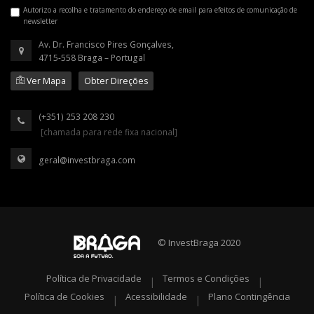
Autorizo a recolha e tratamento do endereço de email para efeitos de comunicação de
newsletter
Av. Dr. Francisco Pires Gonçalves,
4715-558 Braga – Portugal
Ver Mapa
Obter Direções
(+351) 253 208 230
[chamada para rede fixa nacional]
geral@investbraga.com
© InvestBraga 2020
Política de Privacidade
Termos e Condições
|
|
Política de Cookies
Acessibilidade
Plano Contingência
|
|