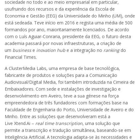
sociedade no todo e ao meio empresarial em particular,
usufruindo dos recursos e da experiência da Escola de
Economia e Gestão (EEG) da Universidade do Minho (UM), onde
está sedeada. Teve início em 2016 e regista uma média de 500
formandos por ano, maioritariamente licenciados. De acordo
com o Luís Aguiar-Conraria, presidente da EEG, o futuro desta
academia passará por novas infraestruturas, a criação de
um
business
e
inovation hub
e a integração no
ranking
do
Financial Times.
A ClusterMedia Labs, uma empresa de base tecnológica,
fabricante de produtos e soluções para a Comunicação
Audiovisual/Digital Media, foi também introduzida na Cimeira de
Embaixadores. Com sede e instalações de investigação e
desenvolvimento em Aveiro, teve a sua génese na força
empreendedora de três fundadores com formações base na
Faculdade de Engenharia do Porto, Universidade de Aveiro e do
Minho. Entre as soluções que desenvolveram está a
Live Xtend.Ai –
real time transcription
, uma solução que
permite a transcrição e tradução simultânea, baseando-se em
Inteligência Artificial. A tecnologia adapta-se às necessidades e