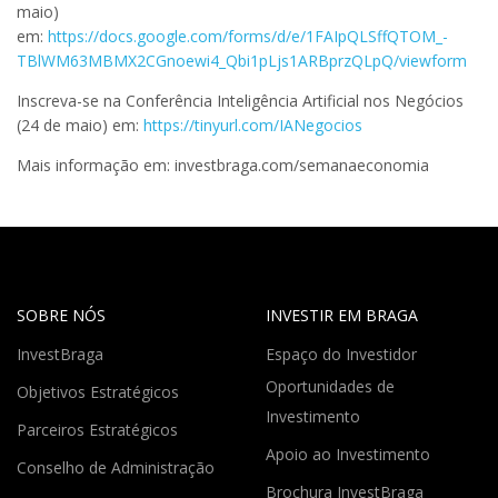
maio)
em:
https://docs.google.com/forms/d/e/1FAIpQLSffQTOM_-
TBlWM63MBMX2CGnoewi4_Qbi1pLjs1ARBprzQLpQ/viewform
Inscreva-se na Conferência Inteligência Artificial nos Negócios
(24 de maio) em:
https://tinyurl.com/IANegocios
Mais informação em: investbraga.com/semanaeconomia
SOBRE NÓS
INVESTIR EM BRAGA
InvestBraga
Espaço do Investidor
Oportunidades de
Objetivos Estratégicos
Investimento
Parceiros Estratégicos
Apoio ao Investimento
Conselho de Administração
Brochura InvestBraga