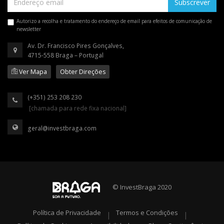
Subscrever
Autorizo a recolha e tratamento do endereço de email para efeitos de comunicação de
newsletter
Av. Dr. Francisco Pires Gonçalves,
4715-558 Braga – Portugal
Ver Mapa
Obter Direções
(+351) 253 208 230
[chamada para rede fixa nacional]
geral@investbraga.com
© InvestBraga 2020
Política de Privacidade
Termos e Condições
|
|