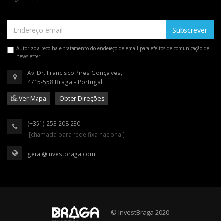
Subscrever
Autorizo a recolha e tratamento do endereço de email para efeitos de comunicação de
newsletter
Av. Dr. Francisco Pires Gonçalves,
4715-558 Braga – Portugal
Ver Mapa
Obter Direções
(+351) 253 208 230
[chamada para rede fixa nacional]
geral@investbraga.com
© InvestBraga 2020