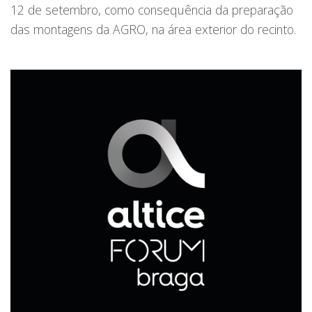
12 de setembro, como consequência da preparação
das montagens da AGRO, na área exterior do recinto.