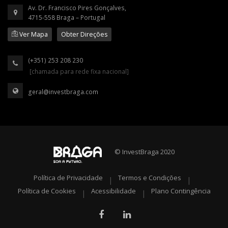
Av. Dr. Francisco Pires Gonçalves,
4715-558 Braga – Portugal
Ver Mapa
Obter Direções
(+351) 253 208 230
[chamada para rede fixa nacional]
geral@investbraga.com
© InvestBraga 2020
Política de Privacidade
Termos e Condições
|
|
Política de Cookies
Acessibilidade
Plano Contingência
|
|