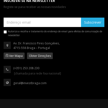
INSCREVA-SE NA NEWSLETTER
Registe-se para receber as nossas novidades
Subscrever
Autorizo a recolha e tratamento do endereço de email para efeitos de comunicação de
newsletter
Av. Dr. Francisco Pires Gonçalves,
4715-558 Braga – Portugal
Ver Mapa
Obter Direções
(+351) 253 208 230
[chamada para rede fixa nacional]
geral@investbraga.com