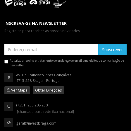
INSCREVA-SE NA NEWSLETTER
Registe-se para receber as nossas novidades
Subscrever
Autorizo a recolha e tratamento do endereço de email para efeitos de comunicação de
newsletter
Av. Dr. Francisco Pires Gonçalves,
4715-558 Braga – Portugal
Ver Mapa
Obter Direções
(+351) 253 208 230
[chamada para rede fixa nacional]
geral@investbraga.com