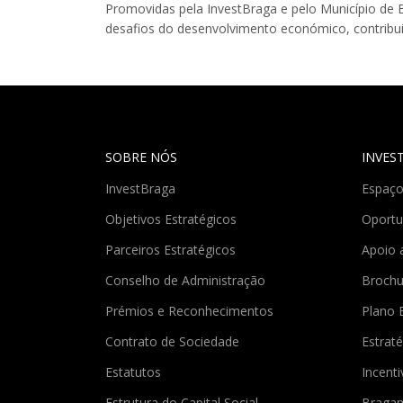
Promovidas pela InvestBraga e pelo Município d
desafios do desenvolvimento económico, contribuin
SOBRE NÓS
INVES
InvestBraga
Espaço
Objetivos Estratégicos
Oportu
Parceiros Estratégicos
Apoio 
Conselho de Administração
Brochu
Prémios e Reconhecimentos
Plano 
Contrato de Sociedade
Estraté
Estatutos
Incent
Estrutura do Capital Social
Braga