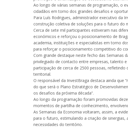
Ao longo de várias semanas de programação, o even
cidadãos em torno dos grandes desafios e oport
Para Luís Rodrigues, administrador executivo da 
construção coletiva de soluções para o futuro do n
Cerca de sete mil participantes estiveram nas dif
económicos e reforçou o posicionamento de Braga
academia, instituições e especialistas em torno 
para reforçar o posicionamento competitivo do con
Com grande destaque neste fecho das Semanas da
privilegiado de contacto entre empresas, talento 
participação de cerca de 2500 pessoas, refletindo 
territorial.
O responsável da InvestBraga destaca ainda que “
do que será o Plano Estratégico de Desenvolviment
os desafios da próxima década”.
Ao longo da programação foram promovidas dezenas
momentos de partilha de conhecimento, envolvendo 
As Semanas da Economia voltaram, assim, a evide
para o futuro, estimulando a criação de sinergias,
necessidades do território.