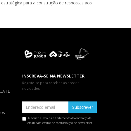
stratégica para a construção de respostas aos
INSCREVA-SE NA NEWSLETTER
Registe-se para receber as nossas
novidades
a GATE
Subscrever
ios
Autorizo a recolha e tratamento do endereço de
email para efeitos de comunicação de newsletter