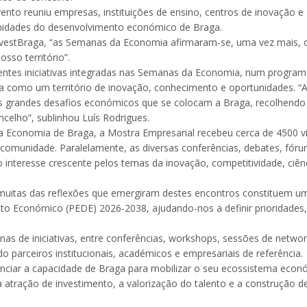
to reuniu empresas, instituições de ensino, centros de inovação e 
unidades do desenvolvimento económico de Braga.
InvestBraga, “as Semanas da Economia afirmaram-se, uma vez mais, c
osso território”.
erentes iniciativas integradas nas Semanas da Economia, num progra
 como um território de inovação, conhecimento e oportunidades. 
dos grandes desafios económicos que se colocam a Braga, recolhendo
celho”, sublinhou Luís Rodrigues.
 Economia de Braga, a Mostra Empresarial recebeu cerca de 4500 v
e comunidade. Paralelamente, as diversas conferências, debates, fó
o interesse crescente pelos temas da inovação, competitividade, ciên
muitas das reflexões que emergiram destes encontros constituem um
o Económico (PEDE) 2026-2038, ajudando-nos a definir prioridades, 
 de iniciativas, entre conferências, workshops, sessões de networ
parceiros institucionais, académicos e empresariais de referência.
nciar a capacidade de Braga para mobilizar o seu ecossistema econ
 a atração de investimento, a valorização do talento e a construção d