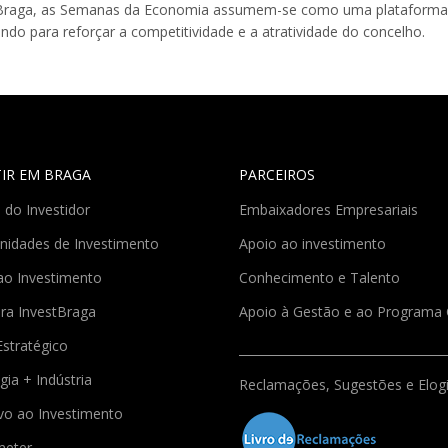
e Braga, as Semanas da Economia assumem-se como uma plataforma e
do para reforçar a competitividade e a atratividade do concelho.
TIR EM BRAGA
PARCEIROS
 do Investidor
Embaixadores Empresariais
nidades de Investimento
Apoio ao investimento
ao Investimento
Conhecimento e Talento
ra InvestBraga
Apoio à Gestão e ao Program
Estratégico
gia + Indústria
Reclamações, Sugestões e Elog
ivo ao Investimento
meter