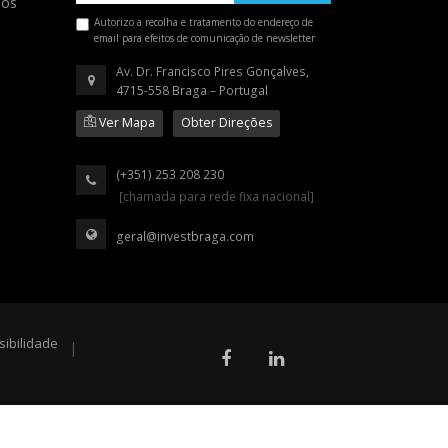
ios
Autorizo a recolha e tratamento do endereço de
email para efeitos de comunicação de newsletter
Av. Dr. Francisco Pires Gonçalves,
4715-558 Braga – Portugal
Ver Mapa
Obter Direções
(+351) 253 208 230
[chamada para rede fixa nacional]
geral@investbraga.com
sibilidade
|