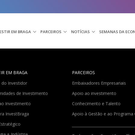
ESTIR EM BRAGA
PARCEIROS
NOTÍCIAS
SEMANAS DA ECO
TIR EM BRAGA
PARCEIROS
 do Investidor
Embaixadores Empresariais
nidades de Investimento
Apoio ao investimento
ao Investimento
Conhecimento e Talento
ra InvestBraga
Apoio à Gestão e ao Program
Estratégico
gia + Indústria