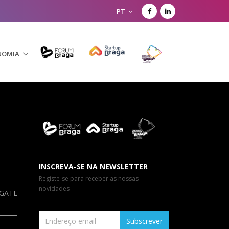
PT
NOMIA
INSCREVA-SE NA NEWSLETTER
Registe-se para receber as nossas
novidades
a GATE
Subscrever