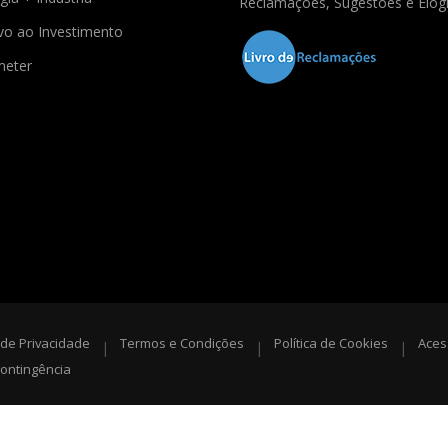
Reclamações, Sugestões e Elog
ivo ao Investimento
meter
a de Privacidade
Termos e Condições
Política de Cookies
Aces
|
|
|
ontingência