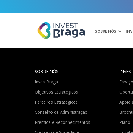
SOBRE NÓS
INV
SOBRE NÓS
INVES
InvestBraga
Espaço
Objetivos Estratégicos
Oportu
Parceiros Estratégicos
Apoio 
Conselho de Administração
Brochu
Prémios e Reconhecimentos
Plano 
Contrato de Sociedade
Estraté