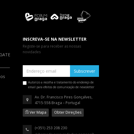
INSCREVA-SE NA NEWSLETTER
Registe-se para receber as nossas
novidades
a GATE
Subscrever
ios
Autorizo a recolha e tratamento do endereço de
email para efeitos de comunicação de newsletter
Av. Dr. Francisco Pires Gonçalves,
4715-558 Braga – Portugal
Ver Mapa
Obter Direções
(+351) 253 208 230