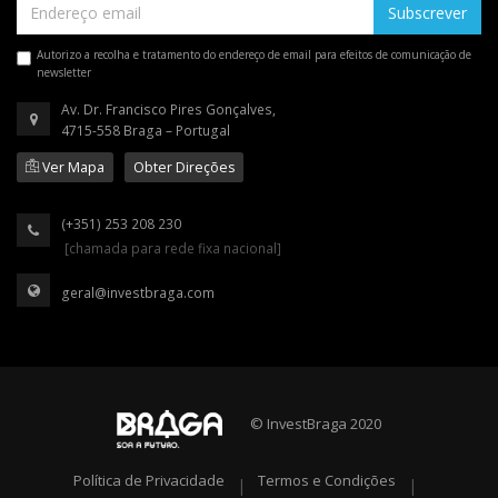
Subscrever
Autorizo a recolha e tratamento do endereço de email para efeitos de comunicação de
newsletter
Av. Dr. Francisco Pires Gonçalves,
4715-558 Braga – Portugal
Ver Mapa
Obter Direções
(+351) 253 208 230
[chamada para rede fixa nacional]
geral@investbraga.com
© InvestBraga 2020
Política de Privacidade
Termos e Condições
|
|