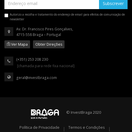
Subscrever
Autorizo a recolha e tratamento do endereço de email para efeitos de comunicação de
newsletter
Av. Dr. Francisco Pires Gonçalves,
4715-558 Braga – Portugal
Ver Mapa
Obter Direções
(+351) 253 208 230
[chamada para rede fixa nacional]
geral@investbraga.com
© InvestBraga 2020
Política de Privacidade
Termos e Condições
|
|