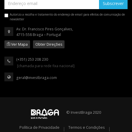
Subscrever
Autorizo a recolha e tratamento do endereço de email para efeitos de comunicação de
newsletter
Av. Dr. Francisco Pires Gonçalves,
4715-558 Braga – Portugal
Ver Mapa
Obter Direções
(+351) 253 208 230
[chamada para rede fixa nacional]
geral@investbraga.com
© InvestBraga 2020
Política de Privacidade
Termos e Condições
|
|