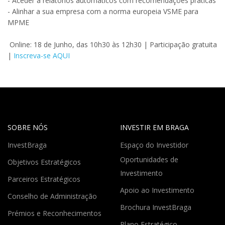
- Aceder a relatórios automáticos com recomendações práticas
- Alinhar a sua empresa com a norma europeia VSME para
MPME
Online: 18 de Junho, das 10h30 às 12h30 | Participação gratuita
|
Inscreva-se AQUI
SOBRE NÓS
INVESTIR EM BRAGA
InvestBraga
Espaço do Investidor
Oportunidades de
Objetivos Estratégicos
Investimento
Parceiros Estratégicos
Apoio ao Investimento
Conselho de Administração
Brochura InvestBraga
Prémios e Reconhecimentos
Plano Estratégico