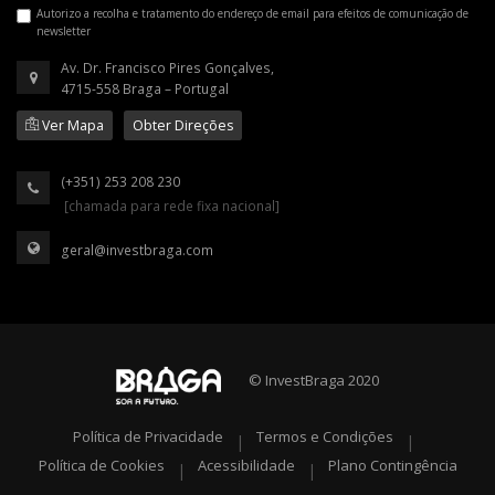
Autorizo a recolha e tratamento do endereço de email para efeitos de comunicação de
newsletter
Av. Dr. Francisco Pires Gonçalves,
4715-558 Braga – Portugal
Ver Mapa
Obter Direções
(+351) 253 208 230
[chamada para rede fixa nacional]
geral@investbraga.com
© InvestBraga 2020
Política de Privacidade
Termos e Condições
|
|
Política de Cookies
Acessibilidade
Plano Contingência
|
|