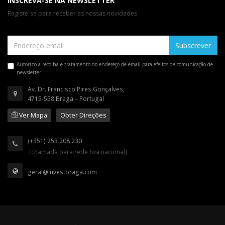
INSCREVA-SE NA NEWSLETTER
Registe-se para receber as nossas novidades
Subscrever
Autorizo a recolha e tratamento do endereço de email para efeitos de comunicação de
newsletter
Av. Dr. Francisco Pires Gonçalves,
4715-558 Braga – Portugal
Ver Mapa
Obter Direções
(+351) 253 208 230
[chamada para rede fixa nacional]
geral@investbraga.com