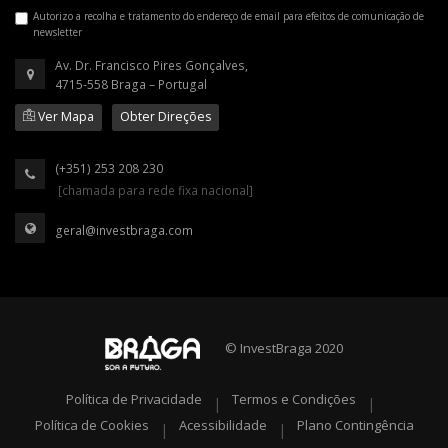
Autorizo a recolha e tratamento do endereço de email para efeitos de comunicação de
newsletter
Av. Dr. Francisco Pires Gonçalves,
4715-558 Braga – Portugal
Ver Mapa
Obter Direções
(+351) 253 208 230
[chamada para rede fixa nacional]
geral@investbraga.com
© InvestBraga 2020
Política de Privacidade
Termos e Condições
|
|
Política de Cookies
Acessibilidade
Plano Contingência
|
|