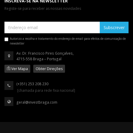
INSCREVA-SE NA NEWSLETTER
Registe-se para receber as nossas novidades
Subscrever
Autorizo a recolha e tratamento do endereço de email para efeitos de comunicação de
newsletter
Av. Dr. Francisco Pires Gonçalves,
4715-558 Braga – Portugal
Ver Mapa
Obter Direções
(+351) 253 208 230
[chamada para rede fixa nacional]
geral@investbraga.com