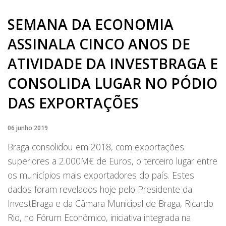
SEMANA DA ECONOMIA
ASSINALA CINCO ANOS DE
ATIVIDADE DA INVESTBRAGA E
CONSOLIDA LUGAR NO PÓDIO
DAS EXPORTAÇÕES
06 junho 2019
Braga consolidou em 2018, com exportações
superiores a 2.000M€ de Euros, o terceiro lugar entre
os municípios mais exportadores do país. Estes
dados foram revelados hoje pelo Presidente da
InvestBraga e da Câmara Municipal de Braga, Ricardo
Rio, no Fórum Económico, iniciativa integrada na