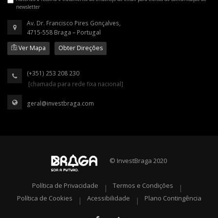
newsletter
Av. Dr. Francisco Pires Gonçalves,
4715-558 Braga – Portugal
Ver Mapa
Obter Direções
(+351) 253 208 230
[chamada para rede fixa nacional]
geral@investbraga.com
© InvestBraga 2020
Política de Privacidade
Termos e Condições
|
|
Política de Cookies
Acessibilidade
Plano Contingência
|
|