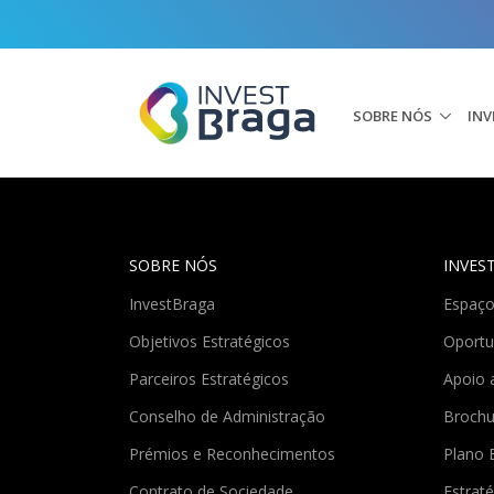
SOBRE NÓS
INV
SOBRE NÓS
INVES
InvestBraga
Espaço
Objetivos Estratégicos
Oportu
Parceiros Estratégicos
Apoio 
Conselho de Administração
Brochu
Prémios e Reconhecimentos
Plano 
Contrato de Sociedade
Estraté