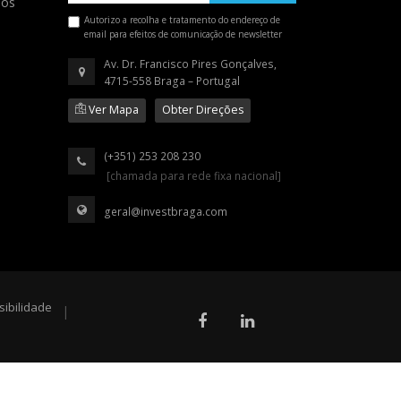
ios
Autorizo a recolha e tratamento do endereço de
email para efeitos de comunicação de newsletter
Av. Dr. Francisco Pires Gonçalves,
4715-558 Braga – Portugal
Ver Mapa
Obter Direções
(+351) 253 208 230
[chamada para rede fixa nacional]
geral@investbraga.com
sibilidade
|