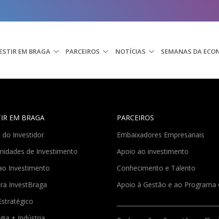
ESTIR EM BRAGA
PARCEIROS
NOTÍCIAS
SEMANAS DA ECO
TIR EM BRAGA
PARCEIROS
 do Investidor
Embaixadores Empresariais
nidades de Investimento
Apoio ao investimento
ao Investimento
Conhecimento e Talento
ra InvestBraga
Apoio à Gestão e ao Program
Estratégico
gia + Indústria