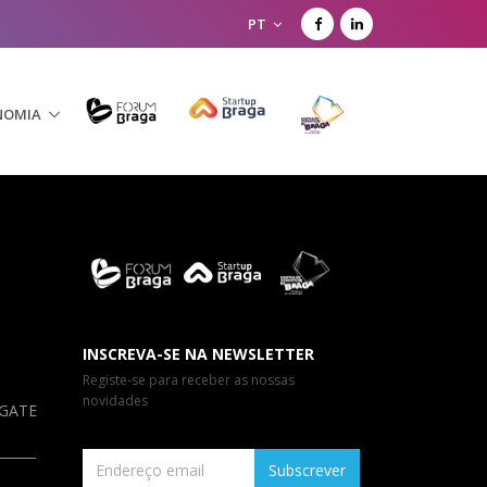
PT
NOMIA
INSCREVA-SE NA NEWSLETTER
Registe-se para receber as nossas
novidades
a GATE
Subscrever