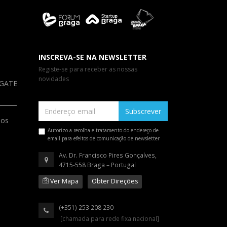
INSCREVA-SE NA NEWSLETTER
Registe-se para receber as nossas
novidades
a GATE
Subscrever
ios
Autorizo a recolha e tratamento do endereço de
email para efeitos de comunicação de newsletter
Av. Dr. Francisco Pires Gonçalves,
4715-558 Braga – Portugal
Ver Mapa
Obter Direções
(+351) 253 208 230
[chamada para rede fixa nacional]