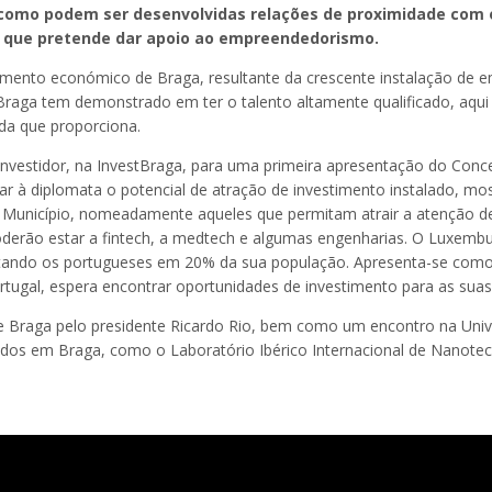
como podem ser desenvolvidas relações de proximidade com o 
 que pretende dar apoio ao empreendedorismo.
ento económico de Braga, resultante da crescente instalação de 
 Braga tem demonstrado em ter o talento altamente qualificado, aqui
da que proporciona.
nvestidor, na InvestBraga, para uma primeira apresentação do Conc
rar à diplomata o potencial de atração de investimento instalado, mo
Município, nomeadamente aqueles que permitam atrair a atenção de 
derão estar a fintech, a medtech e algumas engenharias. O Luxem
ntando os portugueses em 20% da sua população. Apresenta-se como 
tugal, espera encontrar oportunidades de investimento para as suas 
l de Braga pelo presidente Ricardo Rio, bem como um encontro na U
lados em Braga, como o Laboratório Ibérico Internacional de Nanote