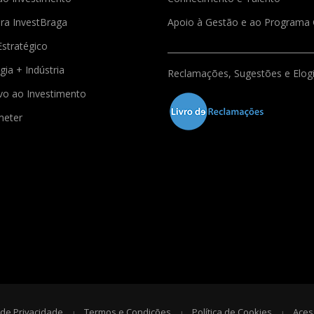
ra InvestBraga
Apoio à Gestão e ao Program
Estratégico
gia + Indústria
Reclamações, Sugestões e Elog
ivo ao Investimento
meter
a de Privacidade
Termos e Condições
Política de Cookies
Aces