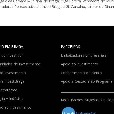
ga e da Câmara Municipal de Braga; Olga Pereira, vereadora do Munic
tradora não-executiva da InvestBraga e Gil Carvalho, diretor da Di
TIR EM BRAGA
PARCEIROS
 do Investidor
Embaixadores Empresariais
nidades de Investimento
Apoio ao investimento
ao Investimento
Conhecimento e Talento
ra InvestBraga
Apoio à Gestão e ao Program
Estratégico
gia + Indústria
Reclamações, Sugestões e Elog
ivo ao Investimento