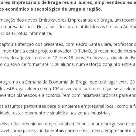
ores Empresariais de Braga reuniu líderes, empreendedores e
to económico e tecnológico de Braga e região.
nomeação dos novos Embaixadores Empresariais de Braga, um reconhe
empresarial local. Nesta sessão, foram atribuídos os títulos a Adel
O da Eurotux Informática.
ptou a atenção dos presentes, com Pedro Santa Clara, professor c
 importância deste projeto inovador. O TUMO, já reconhecido intern
estinado a jovens entre os 12 e os 18 anos. Em breve, a cidade de 
 o objetivo de formar até 1500 alunos, num esforço conjunto entre 
 programa da Semana da Economia de Braga, que terá lugar entre 20
a InvestBraga celebra o seu 10º aniversário, um marco que será cel
ventos planeados e a contribuírem com iniciativas próprias para en
os assuntos pertinentes para o ambiente empresarial local, como a
idade, estacionamento e sinalética nas zonas industriais.
omisso da comunidade empresarial em impulsionar o progresso econ
tável como pilares fundamentais para o crescimento empresarial e