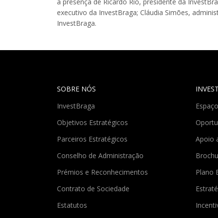
a presença de Ricardo Rio, presidente da InvestBra
executivo da InvestBraga; Cláudia Simões, adminis
InvestBraga.
SOBRE NÓS
INVES
InvestBraga
Espaço
Objetivos Estratégicos
Oportu
Parceiros Estratégicos
Apoio 
Conselho de Administração
Brochu
Prémios e Reconhecimentos
Plano 
Contrato de Sociedade
Estraté
Estatutos
Incent