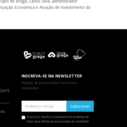
ípio de Braga; Carlos Silva, administrador
namização Económica e Atração de Investimento da
INSCREVA-SE NA NEWSLETTER
Registe-se para receber as nossas
novidades
a GATE
Subscrever
ios
Autorizo a recolha e tratamento do endereço de
email para efeitos de comunicação de newsletter